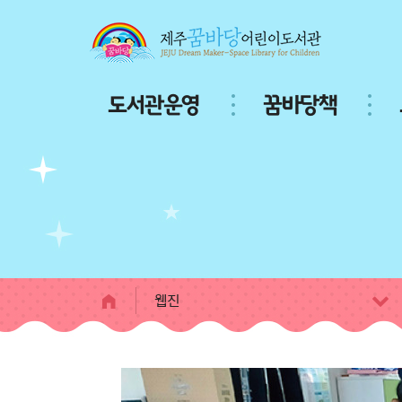
본문 바로가기
주
도서관운영
꿈바당책
메
뉴
서
브
페
이
지
콘
텐
츠
웹진