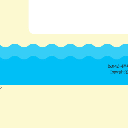
(63142) 제주
Copyright ⓒ 
>