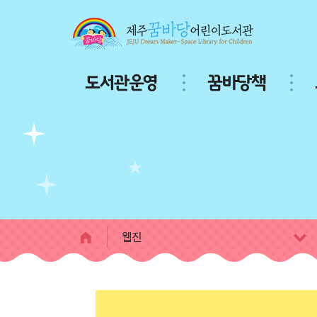
본문 바로가기
주
도서관운영
꿈바당책
메
뉴
서
브
페
이
지
콘
텐
츠
웹진