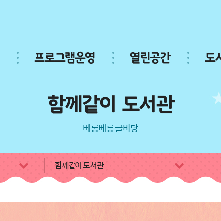
프로그램운영
열린공간
도
함께같이 도서관
베롱베롱 글바당
함께같이 도서관