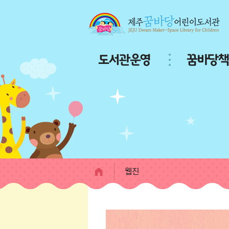
본문 바로가기
주
도서관운영
꿈바당책
메
뉴
서
브
페
이
지
콘
텐
츠
웹진