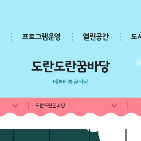
프로그램운영
열린공간
도
도란도란꿈바당
베롱베롱 글바당
도란도란꿈바당