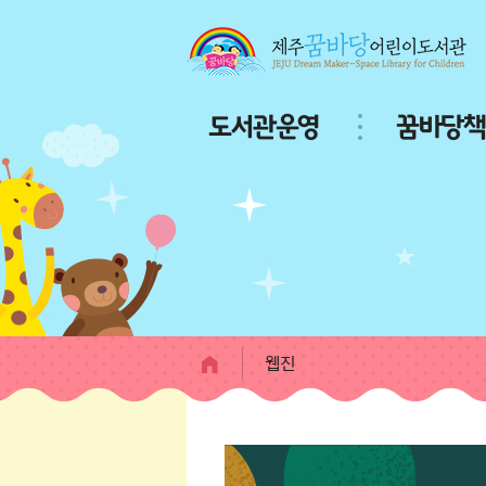
본문 바로가기
주
도서관운영
꿈바당책
메
뉴
서
브
페
이
지
콘
텐
츠
웹진