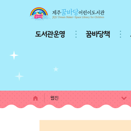
본문 바로가기
주
도서관운영
꿈바당책
메
뉴
서
브
페
이
지
콘
텐
츠
웹진