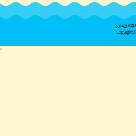
(63142) 제주
Copyright ⓒ 
>