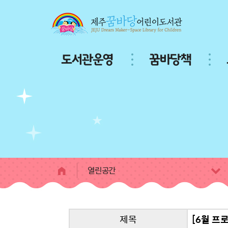
본문 바로가기
주
도서관운영
꿈바당책
메
뉴
서
브
페
이
지
콘
텐
츠
열린공간
제목
[6월 프