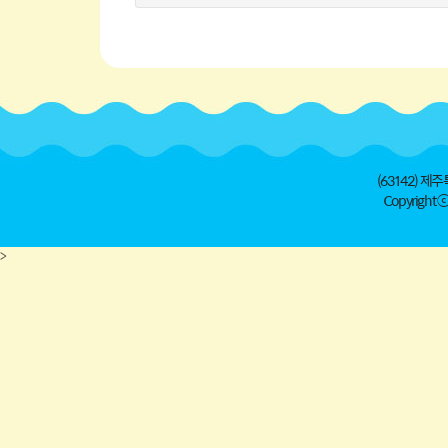
(63142) 제주
Copyright ⓒ 
>