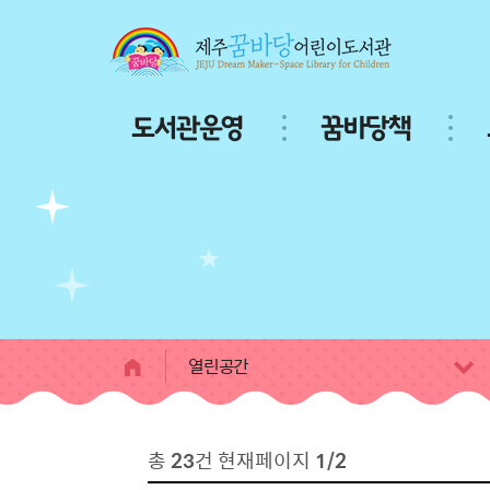
본문 바로가기
주
도서관운영
꿈바당책
메
뉴
서
브
페
이
지
콘
텐
츠
열린공간
총
23
건 현재페이지
1/2