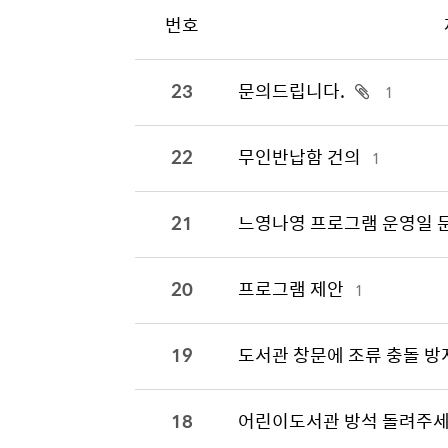
번호
23
문의드립니다.
1
22
무인반납함 건의
1
21
느영나영 프로그램 운영일 
20
프로그램 제안
1
19
도서관 창문에 조류 충돌 방지
18
어린이도서관 방석 돌려주