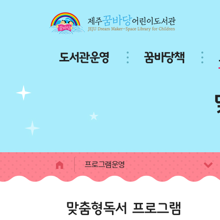
본문 바로가기
주
도서관운영
꿈바당책
메
뉴
서
브
페
이
지
콘
텐
츠
프로그램운영
맞춤형독서 프로그램