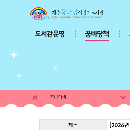
본문 바로가기
주
도서관운영
꿈바당책
메
뉴
서
브
페
이
지
콘
텐
츠
꿈바당책
제목
[2026년