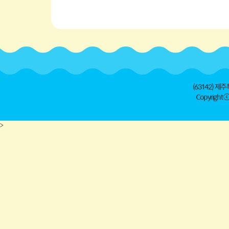
(63142) 제주
Copyright ⓒ 
>